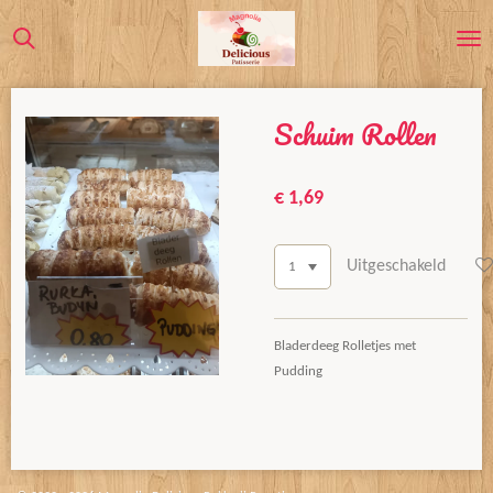
Ga
direct
naar
de
Schuim Rollen
hoofdinhoud
€ 1,69
Uitgeschakeld
Bladerdeeg Rolletjes met
Pudding