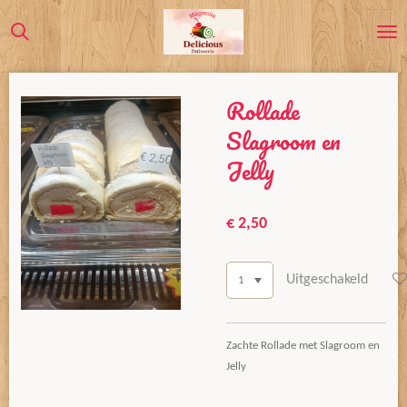
Ga
direct
naar
de
Rollade
hoofdinhoud
Slagroom en
Jelly
€ 2,50
Uitgeschakeld
Zachte Rollade met Slagroom en
Jelly