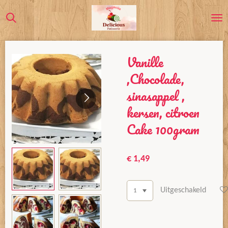
Ga
direct
naar
de
Vanille
hoofdinhoud
,Chocolade,
sinasappel ,
kersen, citroen
Cake 100gram
€ 1,49
Uitgeschakeld